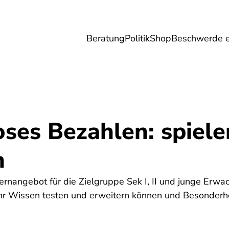
Beratung
Politik
Shop
Beschwerde e
Umwelt
Gesundheit
Energie
Reis
oses Bezahlen: spiel
n
ernangebot für die Zielgruppe Sek I, II und junge Erwa
v ihr Wissen testen und erweitern können und Besonder