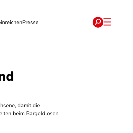
inreichen
Presse
e
Verträge
end
chsene, damit die
heiten beim Bargeldlosen