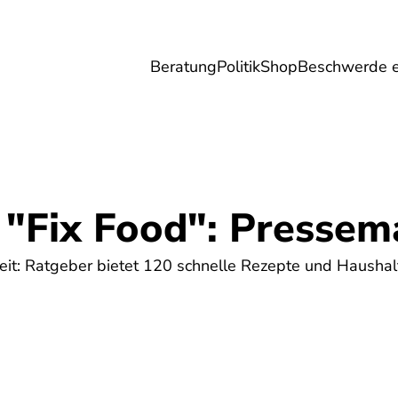
Beratung
Politik
Shop
Beschwerde e
Umwelt
Gesundheit
Energie
Reis
 "Fix Food": Pressem
Zeit: Ratgeber bietet 120 schnelle Rezepte und Haushal