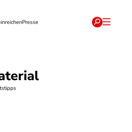
inreichen
Presse
e
Verträge
aterial
tstipps