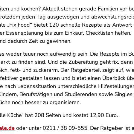
iten und kochen? Aktuell stehen gerade Familien vor 
h trotzdem jeden Tag ausgewogen und abwechslungsrei
le „Fix Food“ bietet 120 schnelle Rezepte als Antwort 
r Essensplanung bis zum Einkauf. Checklisten helfen,
und dadurch Zeit zu gewinnen.
muss weder teuer noch aufwendig sein: Die Rezepte im
rkt zu finden sind. Und die Zubereitung geht fix, denn
ich, fett- und zuckerarm. Der Ratgeberteil zeigt auf, wie
ektiver gestalten lassen und bietet einen Überblick üb
e nach Lebenssituation unterschiedliche Hilfestellungen
 Kindern, Berufstätigen und Studierenden sowie Singles
üche noch besser zu organisieren.
lle Küche“ hat 208 Seiten und kostet 12,90 Euro.
ale.de
oder unter 0211 / 38 09-555. Der Ratgeber ist 