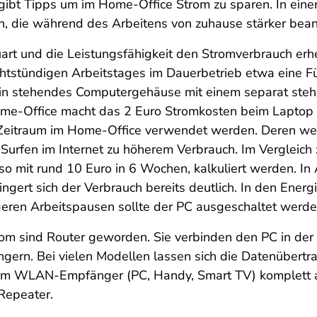
ibt Tipps um im Home-Office Strom zu sparen. In einer
, die während des Arbeitens von zuhause stärker bea
rt und die Leistungsfähigkeit den Stromverbrauch erhe
stündigen Arbeitstages im Dauerbetrieb etwa eine Fü
ein stehendes Computergehäuse mit einem separat steh
me-Office macht das 2 Euro Stromkosten beim Laptop 
Zeitraum im Home-Office verwendet werden. Deren wese
 Surfen im Internet zu höherem Verbrauch. Im Vergleich
so mit rund 10 Euro in 6 Wochen, kalkuliert werden. In
gert sich der Verbrauch bereits deutlich. In den Ener
geren Arbeitspausen sollte der PC ausgeschaltet werde
trom sind Router geworden. Sie verbinden den PC in d
ringern. Bei vielen Modellen lassen sich die Datenübert
em WLAN-Empfänger (PC, Handy, Smart TV) komplett aus
 Repeater.