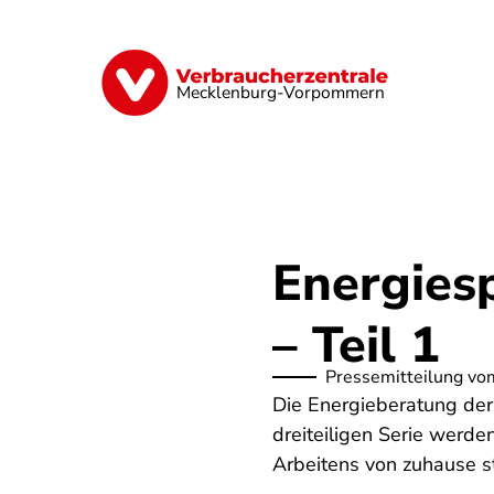
Direkt
zum
Inhalt
Finanzen
Digitales
Lebensmittel
Mecklenburg-Vorpommern
Energies
– Teil 1
Pressemitteilung vo
Die Energieberatung der
dreiteiligen Serie werd
Arbeitens von zuhause s