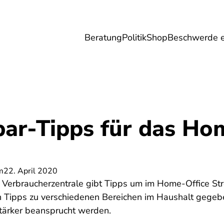
Beratung
Politik
Shop
Beschwerde e
Umwelt
Gesundheit
Energie
Reis
par-Tipps für das Ho
m
22. April 2020
 Verbraucherzentrale gibt Tipps um im Home-Office Stro
en Tipps zu verschiedenen Bereichen im Haushalt gege
tärker beansprucht werden.