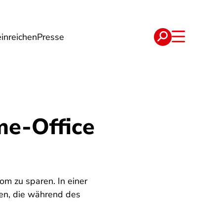
inreichen
Presse
e
Verträge
me-Office
m zu sparen. In einer
ben, die während des