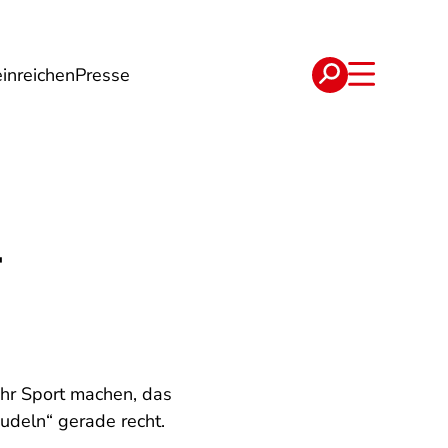
inreichen
Presse
e
Verträge
-
ehr Sport machen, das
deln“ gerade recht.