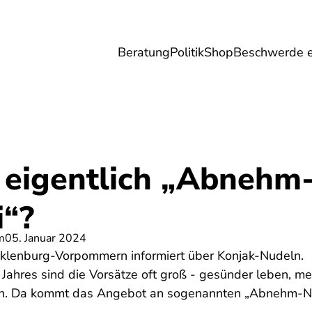
Beratung
Politik
Shop
Beschwerde e
Umwelt
Gesundheit
Energie
Reis
 eigentlich „Abnehm
i“?
m
05. Januar 2024
klenburg-Vorpommern informiert über Konjak-Nudeln.
Jahres sind die Vorsätze oft groß - gesünder leben, m
en. Da kommt das Angebot an sogenannten „Abnehm-Nu