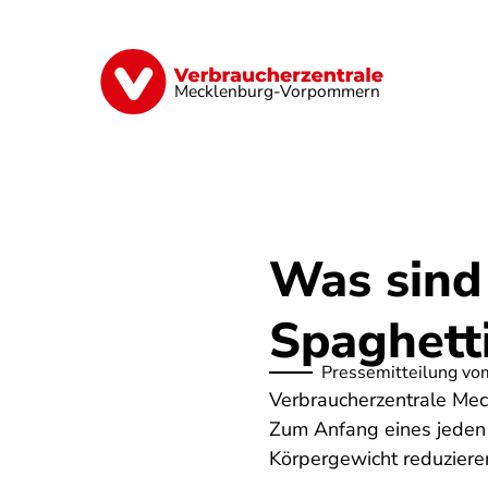
Direkt
zum
Inhalt
Finanzen
Digitales
Lebensmittel
Mecklenburg-Vorpommern
Was sind
Spaghett
Pressemitteilung vo
Verbraucherzentrale Mec
Zum Anfang eines jeden 
Körpergewicht reduzier