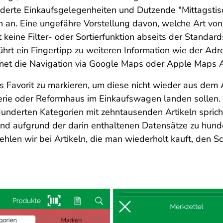
erte Einkaufsgelegenheiten und Dutzende "Mittagstisch
n an. Eine ungefähre Vorstellung davon, welche Art von 
t keine Filter- oder Sortierfunktion abseits der Standa
führt ein Fingertipp zu weiteren Information wie der A
fnet die Navigation via Google Maps oder Apple Maps A
s Favorit zu markieren, um diese nicht wieder aus dem 
gerie oder Reformhaus im Einkaufswagen landen sollen.
Hunderten Kategorien mit zehntausenden Artikeln sprichw
nd aufgrund der darin enthaltenen Datensätze zu hunde
hlen wir bei Artikeln, die man wiederholt kauft, den S