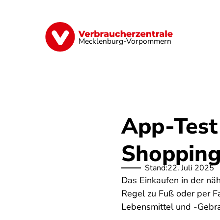
Direkt
zum
Inhalt
Finanzen
Digitales
Lebensmittel
Mecklenburg-Vorpommern
App-Test
Shopping
Stand:
22. Juli 2025
Das Einkaufen in der nä
Regel zu Fuß oder per Fa
Lebensmittel und -Gebrau