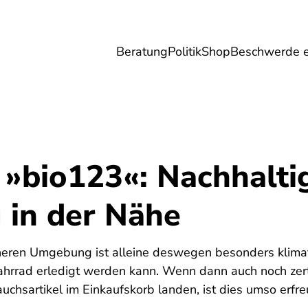
Beratung
Politik
Shop
Beschwerde e
Umwelt
Gesundheit
Energie
Reis
 »bio123«: Nachhalti
 in der Nähe
heren Umgebung ist alleine deswegen besonders klimafr
hrrad erledigt werden kann. Wenn dann auch noch zerti
chsartikel im Einkaufskorb landen, ist dies umso erfreu