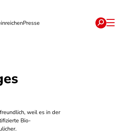
inreichen
Presse
e
Verträge
ges
eundlich, weil es in der
fizierte Bio-
licher.