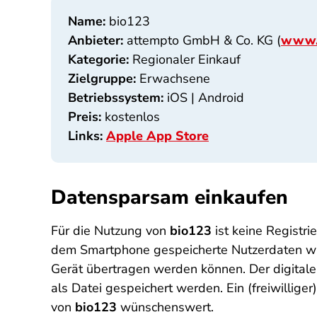
Name:
bio123
Anbieter:
attempto GmbH & Co. KG (
www.
Kategorie:
Regionaler Einkauf
Zielgruppe:
Erwachsene
Betriebssystem:
iOS | Android
Preis:
kostenlos
Links:
Apple App Store
Datensparsam einkaufen
Für die Nutzung von
bio123
ist keine Registri
dem Smartphone gespeicherte Nutzerdaten wie 
Gerät übertragen werden können. Der digitale 
als Datei gespeichert werden. Ein (freiwillig
von
bio123
wünschenswert.