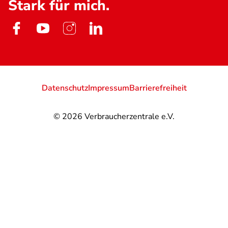
Stark für mich.
Datenschutz
Impressum
Barrierefreiheit
© 2026
Verbraucherzentrale e.V.
@
@