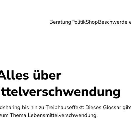
Beratung
Politik
Shop
Beschwerde e
Umwelt
Gesundheit
Energie
Reis
Alles über
ttelverschwendung
5
sharing bis hin zu Treibhauseffekt: Dieses Glossar gib
 zum Thema Lebensmittelverschwendung.