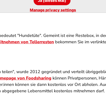
Ja (dieses Mal)
Manage privacy settings
eutet "Hundetüte". Gemeint ist eine Restebox, in der
itnehmen von Tellerresten
bekommen Sie im verlinkten
en teilen", wurde 2012 gegründet und verteilt übriggeb
mepage von Foodsharing
können Privatpersonen, Hän
r:innen können sie dann kostenlos vor Ort abholen. Au
an abgegebene Lebensmittel kostenlos mitnehmen darf.