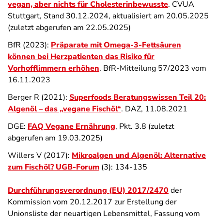
vegan, aber nichts für Cholesterinbewusste
. CVUA
Stuttgart, Stand 30.12.2024, aktualisiert am 20.05.2025
(zuletzt abgerufen am 22.05.2025)
BfR (2023):
Präparate mit Omega-3-Fettsäuren
können bei Herzpatienten das Risiko für
Vorhofflimmern erhöhen
. BfR-Mitteilung 57/2023 vom
16.11.2023
Berger R (2021):
Superfoods Beratungswissen Teil 20:
Algenöl – das „vegane Fischöl“
. DAZ, 11.08.2021
DGE:
FAQ Vegane Ernährung
, Pkt. 3.8 (zuletzt
abgerufen am 19.03.2025)
Willers V (2017):
Mikroalgen und Algenöl: Alternative
zum Fischöl? UGB-Forum
(3): 134-135
Durchführungsverordnung (EU) 2017/2470
der
Kommission vom 20.12.2017 zur Erstellung der
Unionsliste der neuartigen Lebensmittel, Fassung vom