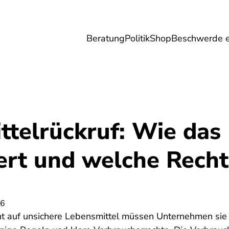
Beratung
Politik
Shop
Beschwerde e
Umwelt
Gesundheit
Energie
Reis
ttelrückruf: Wie das
ert und welche Recht
26
t auf unsichere Lebensmittel müssen Unternehmen sie s