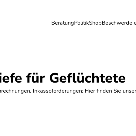
Beratung
Politik
Shop
Beschwerde e
Umwelt
Gesundheit
Energie
Reis
efe für Geflüchtete
nrechnungen, Inkassoforderungen: Hier finden Sie unser