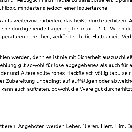
eisch unverzüglich nach Hause zu transportieren. Optima
lbox, mindestens jedoch einer Isoliertasche.
aufs weiterzuverarbeiten, das heißt: durchzuerhitzen.
r eine durchgehende Lagerung bei max. +2 °C. Wenn die
eraturen herrschen, verkürzt sich die Haltbarkeit. Ver
hlen werden, denn es ist nie mit Sicherheit auszuschlie
fehlung gilt sowohl für lose abgegebenes als auch für
 und Ältere sollte rohes Hackfleisch völlig tabu sein.
er Zubereitung unbedingt auf auffälligen oder abweich
kann auch auftreten, obwohl die Ware gut durcherhitz
httieren. Angeboten werden Leber, Nieren, Herz, Hirn,