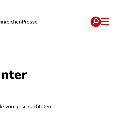
inreichen
Presse
e
Verträge
unter
ile von geschlachteten