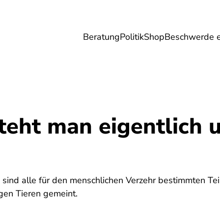
Beratung
Politik
Shop
Beschwerde e
Umwelt
Gesundheit
Energie
Reis
teht man eigentlich 
0
" sind alle für den menschlichen Verzehr bestimmten Te
gen Tieren gemeint.