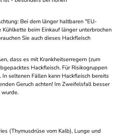
l ist - besonders bei hohen
 Achtung: Bei dem länger haltbaren "EU-
 Kühlkette beim Einkauf länger unterbrochen
brauchen Sie auch dieses Hackfleisch
ßen, dass es mit Krankheitserregern (zum
 abgepacktes Hackfleisch. Für Risikogruppen
 In seltenen Fällen kann Hackfleisch bereits
enden Geruch achten! Im Zweifelsfall besser
t wurde.
 Bries (Thymusdrüse vom Kalb), Lunge und