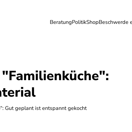
Beratung
Politik
Shop
Beschwerde e
Umwelt
Gesundheit
Energie
Reis
 "Familienküche":
terial
5
“: Gut geplant ist entspannt gekocht