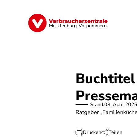
Direkt
zum
Inhalt
Finanzen
Digitales
Lebensmittel
Mecklenburg-Vorpommern
Buchtitel
Pressema
Stand:
08. April 202
Ratgeber „Familienküche
Drucken
Teilen