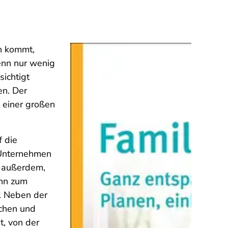
ch kommt,
enn nur wenig
ichtigt
en. Der
t einer großen
f die
 Unternehmen
s außerdem,
ann zum
n. Neben der
ochen und
t, von der