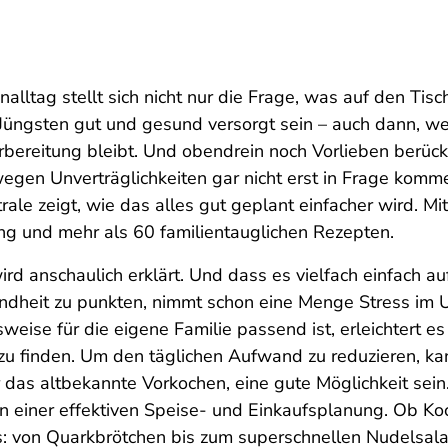
alltag stellt sich nicht nur die Frage, was auf den Tis
e Jüngsten gut und gesund versorgt sein – auch dann, w
bereitung bleibt. Und obendrein noch Vorlieben berücks
gen Unverträglichkeiten gar nicht erst in Frage komm
ale zeigt, wie das alles gut geplant einfacher wird. Mi
ng und mehr als 60 familientauglichen Rezepten.
d anschaulich erklärt. Und dass es vielfach einfach au
ndheit zu punkten, nimmt schon eine Menge Stress im
weise für die eigene Familie passend ist, erleichtert e
 zu finden. Um den täglichen Aufwand zu reduzieren, k
 das altbekannte Vorkochen, eine gute Möglichkeit sei
von einer effektiven Speise- und Einkaufsplanung. Ob K
: von Quarkbrötchen bis zum superschnellen Nudelsala