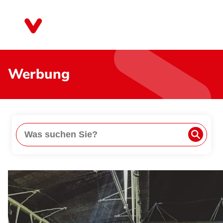
Direkt
zum
Mecklenburg-Vorpommern
Inhalt
Werbung
Suche