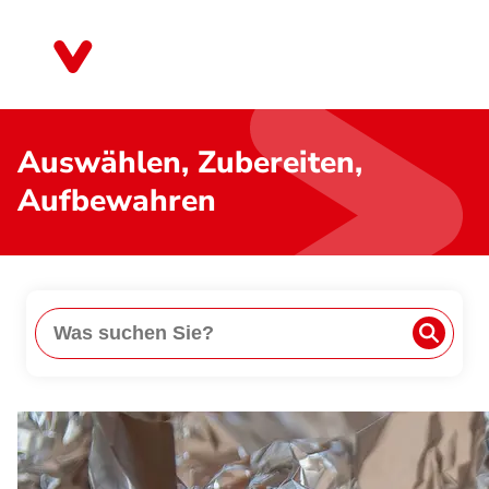
Direkt
zum
Mecklenburg-Vorpommern
Inhalt
Auswählen, Zubereiten,
Aufbewahren
Suche