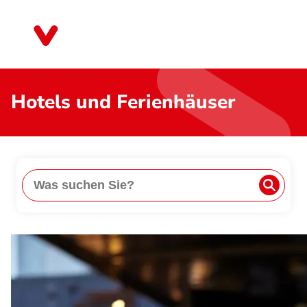
Direkt
zum
Mecklenburg-Vorpommern
Inhalt
Hotels und Ferienhäuser
Suche