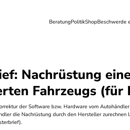
Beratung
Politik
Shop
Beschwerde e
Umwelt
Gesundheit
Energie
Reis
ief: Nachrüstung ein
erten Fahrzeugs (für
5
 Korrektur der Software bzw. Hardware vom Autohändler s
ndler die Nachrüstung durch den Hersteller zurechnen l
terbrief).