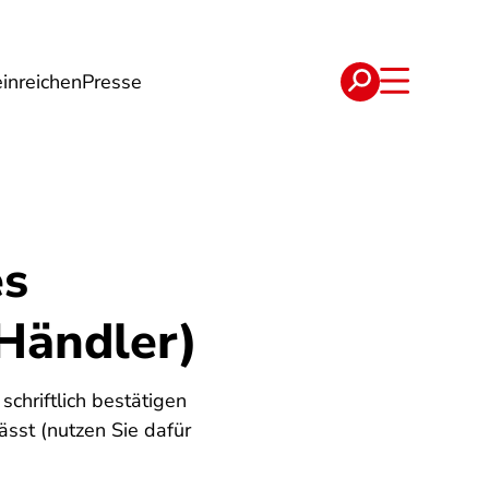
inreichen
Presse
e
Verträge
es
 Händler)
chriftlich bestätigen
ässt (nutzen Sie dafür