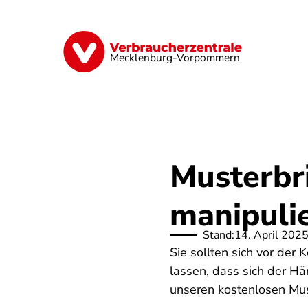
Direkt
zum
Inhalt
Finanzen
Digitales
Lebensmittel
Mecklenburg-Vorpommern
Musterbr
manipuli
Stand:
14. April 202
Sie sollten sich vor der
lassen, dass sich der Hä
unseren kostenlosen Mus