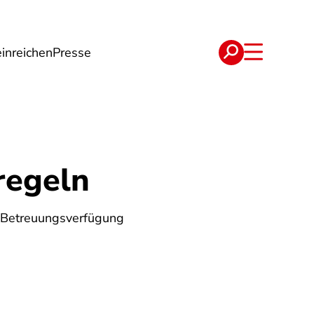
inreichen
Presse
e
Verträge
regeln
d Betreuungsverfügung