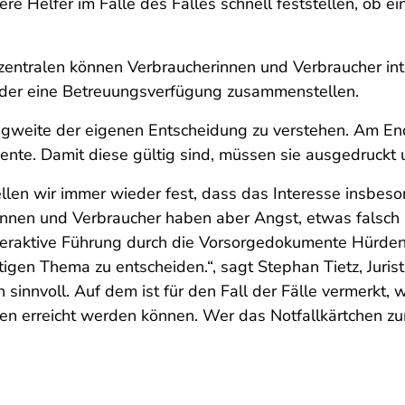
e Helfer im Falle des Falles schnell feststellen, ob e
entralen können Verbraucherinnen und Verbraucher intera
oder eine Betreuungsverfügung zusammenstellen.
ragweite der eigenen Entscheidung zu verstehen. Am End
ente. Damit diese gültig sind, müssen sie ausgedruckt
llen wir immer wieder fest, dass das Interesse insbes
rinnen und Verbraucher haben aber Angst, etwas falsch 
interaktive Führung durch die Vorsorgedokumente Hürd
tigen Thema zu entscheiden.“, sagt Stephan Tietz, Juri
n sinnvoll. Auf dem ist für den Fall der Fälle vermerk
en erreicht werden können. Wer das Notfallkärtchen z