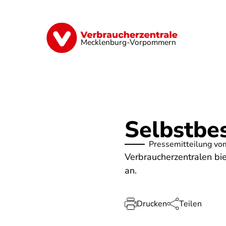
Direkt
zum
Inhalt
Finanzen
Digitales
Lebensmittel
Mecklenburg-Vorpommern
Selbstbe
Pressemitteilung vo
Verbraucherzentralen bi
an.
Drucken
Teilen