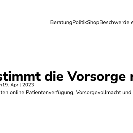
Beratung
Politik
Shop
Beschwerde e
Umwelt
Gesundheit
Energie
Reis
stimmt die Vorsorge 
m
19. April 2023
eten online Patientenverfügung, Vorsorgevollmacht un