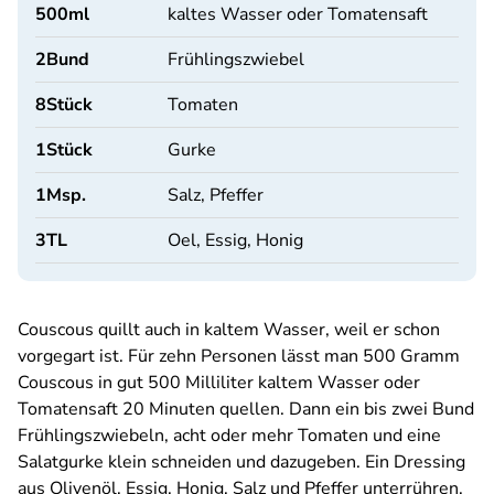
500
ml
kaltes Wasser oder Tomatensaft
2
Bund
Frühlingszwiebel
8
Stück
Tomaten
1
Stück
Gurke
1
Msp.
Salz, Pfeffer
3
TL
Oel, Essig, Honig
Couscous quillt auch in kaltem Wasser, weil er schon
vorgegart ist. Für zehn Personen lässt man 500 Gramm
Couscous in gut 500 Milliliter kaltem Wasser oder
Tomatensaft 20 Minuten quellen. Dann ein bis zwei Bund
Frühlingszwiebeln, acht oder mehr Tomaten und eine
Salatgurke klein schneiden und dazugeben. Ein Dressing
aus Olivenöl, Essig, Honig, Salz und Pfeffer unterrühren,