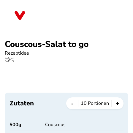
Direkt
zum
Mecklenburg-Vorpommern
Inhalt
Couscous-Salat to go
Rezeptidee
Zutaten
-
+
10
Portionen
500
g
Couscous