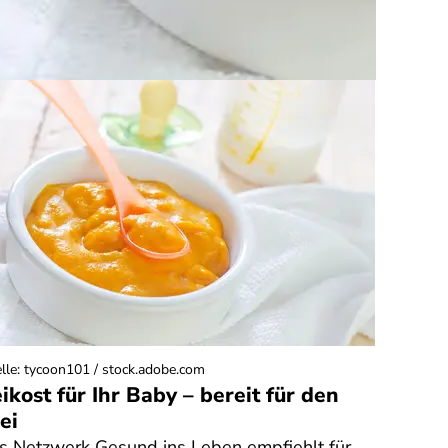
lle
:
tycoon101 / stock.adobe.com
ikost für Ihr Baby – bereit für den
ei
s Netzwerk Gesund ins Leben empfiehlt für