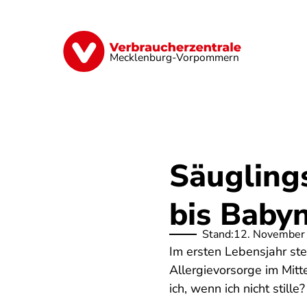
Direkt
zum
Inhalt
Finanzen
Digitales
Lebensmittel
Mecklenburg-Vorpommern
Säugling
bis Baby
Stand:
12. November
Im ersten Lebensjahr s
Allergievorsorge im Mit
ich, wenn ich nicht stil