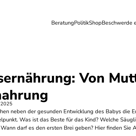
Beratung
Politik
Shop
Beschwerde e
Umwelt
Gesundheit
Energie
Reis
sernährung: Von Mut
nahrung
 2025
tehen neben der gesunden Entwicklung des Babys die 
telpunkt. Was ist das Beste für das Kind? Welche Säug
le? Wann darf es den ersten Brei geben? Hier finden Sie 