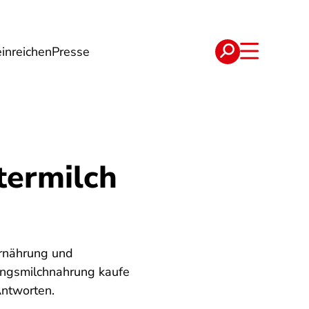
inreichen
Presse
e
Verträge
termilch
Ernährung und
lingsmilchnahrung kaufe
Antworten.