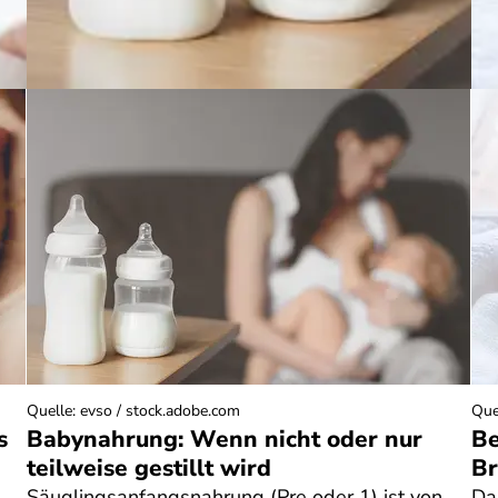
Quelle
:
evso / stock.adobe.com
Que
s
Babynahrung: Wenn nicht oder nur
Be
teilweise gestillt wird
Br
Säuglingsanfangsnahrung (Pre oder 1) ist von
Da