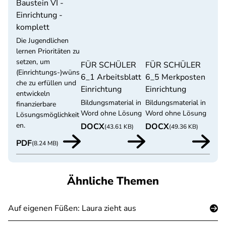
Baustein VI -
Einrichtung -
komplett
Die Jugendlichen
lernen Prioritäten zu
setzen, um
FÜR SCHÜLER
FÜR SCHÜLER
(Einrichtungs-)wüns
6_1 Arbeitsblatt
6_5 Merkposten
che zu erfüllen und
Einrichtung
Einrichtung
entwickeln
Bildungsmaterial in
Bildungsmaterial in
finanzierbare
Word ohne Lösung
Word ohne Lösung
Lösungsmöglichkeit
en.
DOCX
DOCX
(43.61 KB)
(49.36 KB)
PDF
(8.24 MB)
Ähnliche Themen
Auf eigenen Füßen: Laura zieht aus