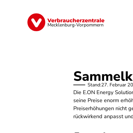
Direkt
zum
Inhalt
Finanzen
Digitales
Lebensmittel
Mecklenburg-Vorpommern
Sammelk
Stand:
27. Februar 2
Die E.ON Energy Solutio
seine Preise enorm erhö
Preiserhöhungen nicht ge
rückwirkend anpasst und