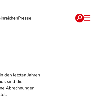
inreichen
Presse
e
Verträge
n den letzten Jahren
nds sind die
seine Abrechnungen
tet.