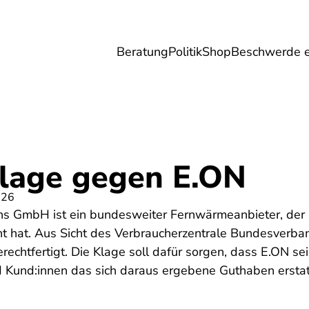
Beratung
Politik
Shop
Beschwerde e
Umwelt
Gesundheit
Energie
Reis
lage gegen E.ON
026
ns GmbH ist ein bundesweiter Fernwärmeanbieter, der i
ht hat. Aus Sicht des Verbraucherzentrale Bundesverba
rechtfertigt. Die Klage soll dafür sorgen, dass E.ON 
 Kund:innen das sich daraus ergebene Guthaben erstat