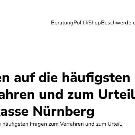
Beratung
Politik
Shop
Beschwerde e
Umwelt
Gesundheit
Energie
Reis
n auf die häufigsten
ahren und zum Urtei
kasse Nürnberg
e häufigsten Fragen zum Verfahren und zum Urteil.