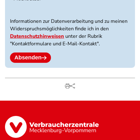
3
Dateien
möglich.
Informationen zur Datenverarbeitung und zu meinen
10
Widerspruchsmöglichkeiten finde ich in den
MB
Datenschutzhinweisen
unter der Rubrik
Limit.
"Kontaktformulare und E-Mail-Kontakt".
Erlaubte
Dateitypen:
jpg
Absenden
jpeg
png
pdf.
Mecklenburg-Vorpommern