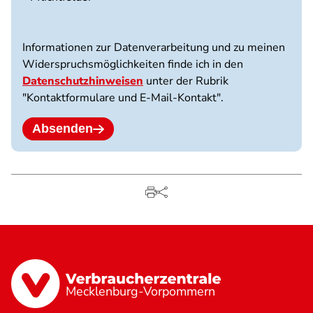
3
Dateien
möglich.
Informationen zur Datenverarbeitung und zu meinen
10
Widerspruchsmöglichkeiten finde ich in den
MB
Datenschutzhinweisen
unter der Rubrik
Limit.
"Kontaktformulare und E-Mail-Kontakt".
Erlaubte
Dateitypen:
jpg
Absenden
jpeg
png
pdf.
Mecklenburg-Vorpommern