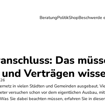
Beratung
Politik
Shop
Beschwerde e
Umwelt
Gesundheit
Energie
Reis
ranschluss: Das müss
 und Verträgen wiss
026
sernetz in vielen Städten und Gemeinden ausgebaut. Vi
ter versuchen schon vor dem eigentlichen Ausbau, mit
 Was Sie dabei beachten müssen, erfahren Sie in diesem