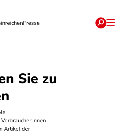
inreichen
Presse
e
Verträge
en Sie zu
en
ele
 Verbraucher:innen
 Artikel der