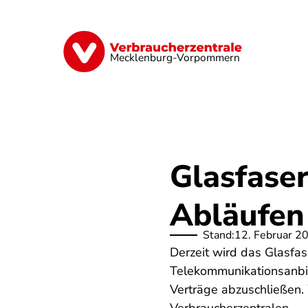
Direkt
zum
Inhalt
Finanzen
Digitales
Lebensmittel
Mecklenburg-Vorpommern
Glasfase
Abläufen
Stand:
12. Februar 2
Derzeit wird das Glasfa
Telekommunikationsanbie
Verträge abzuschließen.