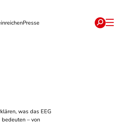
inreichen
Presse
e
Verträge
erklären, was das EEG
n bedeuten – von