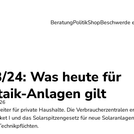
Beratung
Politik
Shop
Beschwerde e
Umwelt
Gesundheit
Energie
Reis
/24: Was heute für
aik-Anlagen gilt
026
weiter für private Haushalte. Die Verbraucherzentralen 
et I und das Solarspitzengesetz für neue Solaranlage
echnikpflichten.