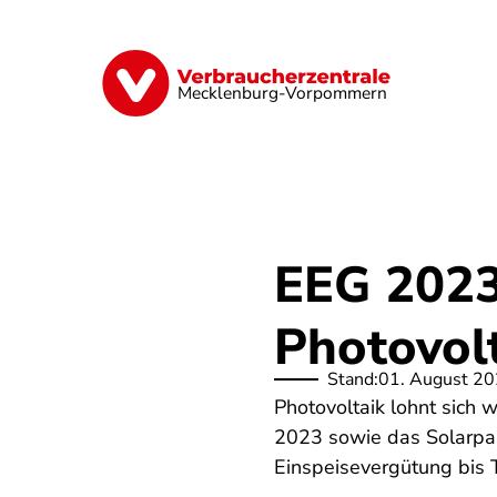
Direkt
zum
Inhalt
Finanzen
Digitales
Lebensmittel
Mecklenburg-Vorpommern
EEG 2023
Photovolt
Stand:
01. August 2
Photovoltaik lohnt sich 
2023 sowie das Solarpak
Einspeisevergütung bis T