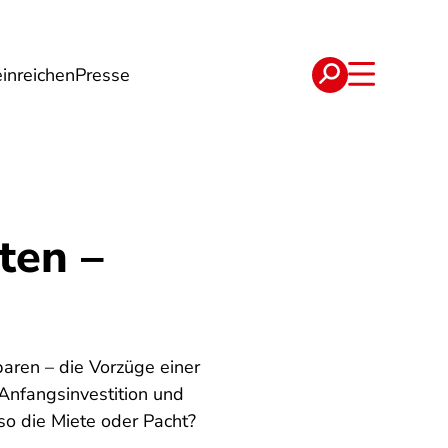
inreichen
Presse
e
Verträge
ten –
aren – die Vorzüge einer
 Anfangsinvestition und
o die Miete oder Pacht?