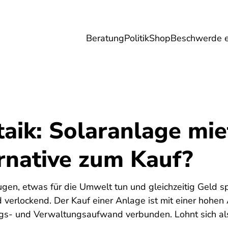
Beratung
Politik
Shop
Beschwerde e
Umwelt
Gesundheit
Energie
Reis
aik: Solaranlage mie
rnative zum Kauf?
gen, etwas für die Umwelt tun und gleichzeitig Geld sp
 verlockend. Der Kauf einer Anlage ist mit einer hohen
s- und Verwaltungsaufwand verbunden. Lohnt sich als