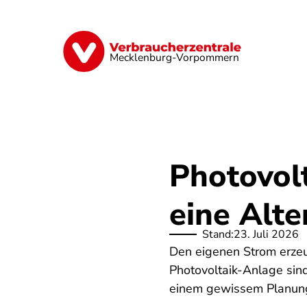
Direkt
zum
Inhalt
Finanzen
Digitales
Lebensmittel
Mecklenburg-Vorpommern
Photovolt
eine Alte
Stand:
23. Juli 2026
Den eigenen Strom erzeu
Photovoltaik-Anlage sind
einem gewissem Planung