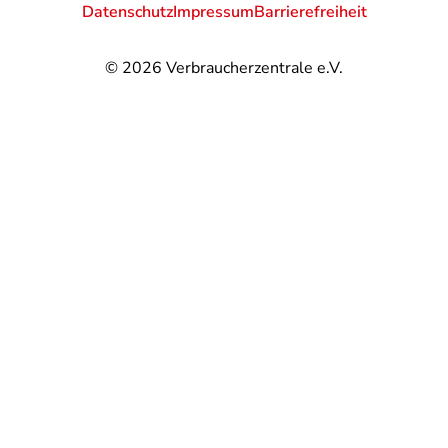
Datenschutz
Impressum
Barrierefreiheit
© 2026
Verbraucherzentrale e.V.
@
@