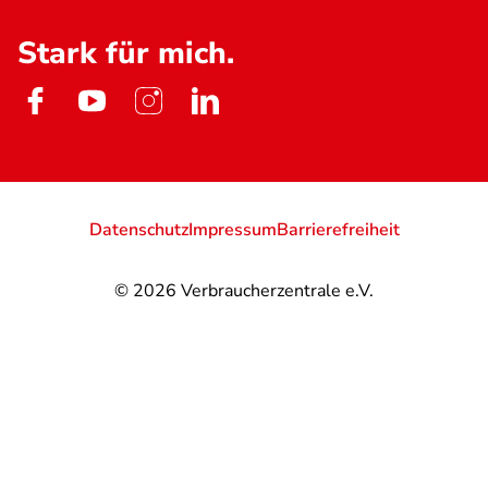
Stark für mich.
Datenschutz
Impressum
Barrierefreiheit
© 2026
Verbraucherzentrale e.V.
@
@