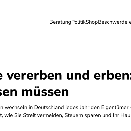
Beratung
Politik
Shop
Beschwerde e
Umwelt
Gesundheit
Energie
Reis
e vererben und erben
sen müssen
6
 wechseln in Deutschland jedes Jahr den Eigentümer —
t, wie Sie Streit vermeiden, Steuern sparen und Ihr Hau