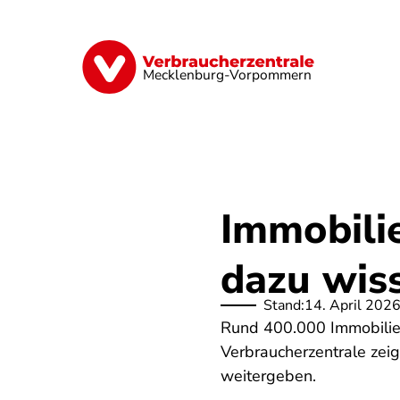
Direkt
zum
Inhalt
Finanzen
Digitales
Lebensmittel
Mecklenburg-Vorpommern
Immobili
dazu wis
Stand:
14. April 202
Rund 400.000 Immobilien
Verbraucherzentrale zeig
weitergeben.