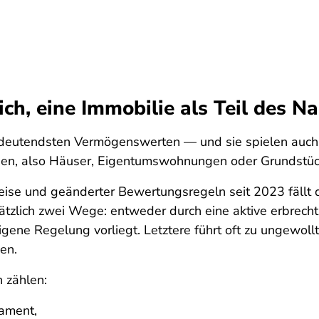
ch, eine Immobilie als Teil des N
deutendsten Vermögenswerten — und sie spielen auch b
ögen, also Häuser, Eigentumswohnungen oder Grundstü
eise und geänderter Bewertungsregeln seit 2023 fällt 
tzlich zwei Wege: entweder durch eine aktive erbrecht
eigene Regelung vorliegt. Letztere führt oft zu ungewo
den.
 zählen:
tament,