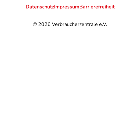
Datenschutz
Impressum
Barrierefreiheit
© 2026
Verbraucherzentrale e.V.
@
@