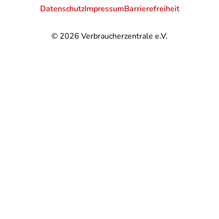
Datenschutz
Impressum
Barrierefreiheit
© 2026
Verbraucherzentrale e.V.
@
@