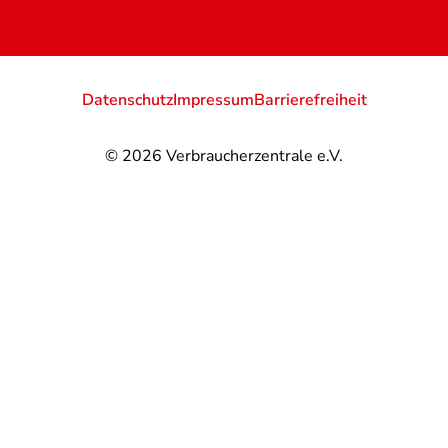
Datenschutz
Impressum
Barrierefreiheit
© 2026
Verbraucherzentrale e.V.
@
@