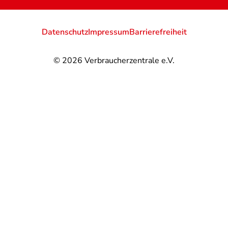
Datenschutz
Impressum
Barrierefreiheit
© 2026
Verbraucherzentrale e.V.
@
@