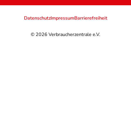
Datenschutz
Impressum
Barrierefreiheit
© 2026
Verbraucherzentrale e.V.
@
@