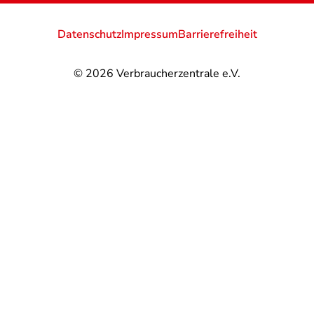
Datenschutz
Impressum
Barrierefreiheit
© 2026
Verbraucherzentrale e.V.
@
@