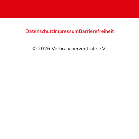
Datenschutz
Impressum
Barrierefreiheit
© 2026
Verbraucherzentrale e.V.
@
@