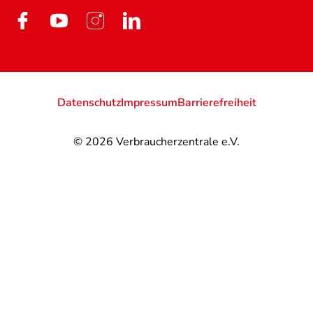
Datenschutz
Impressum
Barrierefreiheit
© 2026
Verbraucherzentrale e.V.
@
@