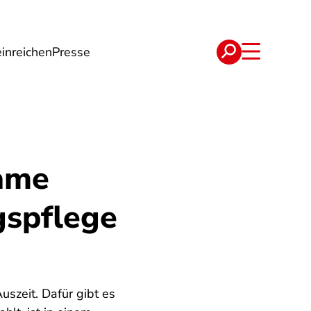
inreichen
Presse
e
Verträge
same
gspflege
szeit. Dafür gibt es