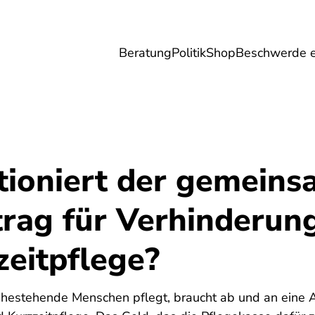
Beratung
Politik
Shop
Beschwerde e
Umwelt
Gesundheit
Energie
Reis
tioniert der gemein
trag für Verhinderun
zeitpflege?
estehende Menschen pflegt, braucht ab und an eine Au