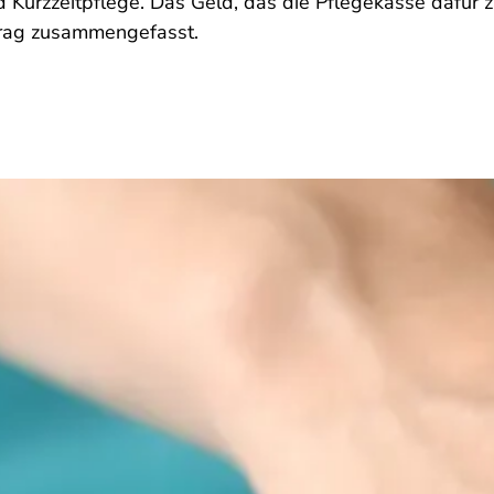
Kurzzeitpflege. Das Geld, das die Pflegekasse dafür zah
rag zusammengefasst.