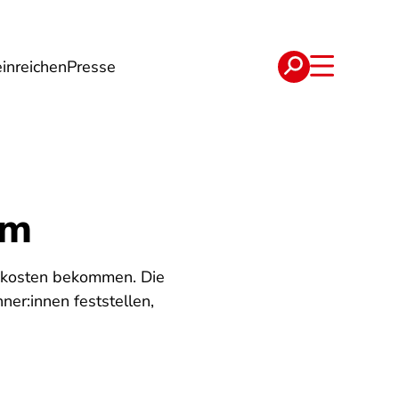
inreichen
Presse
e
Verträge
im
nkosten bekommen. Die
er:innen feststellen,