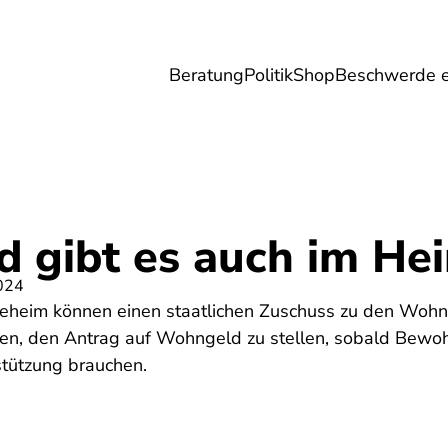
Beratung
Politik
Shop
Beschwerde e
Umwelt
Gesundheit
Energie
Reis
 gibt es auch im He
024
eheim können einen staatlichen Zuschuss zu den Woh
ten, den Antrag auf Wohngeld zu stellen, sobald Bewohn
rstützung brauchen.