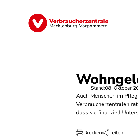
Direkt
zum
Inhalt
Finanzen
Digitales
Lebensmittel
Mecklenburg-Vorpommern
Wohngeld
Stand:
08. Oktober 2
Auch Menschen im Pfleg
Verbraucherzentralen ra
dass sie finanziell Unte
Drucken
Teilen