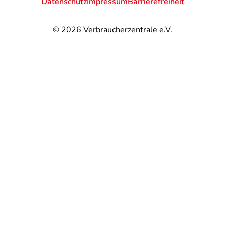
Datenschutz
Impressum
Barrierefreiheit
© 2026
Verbraucherzentrale e.V.
@
@