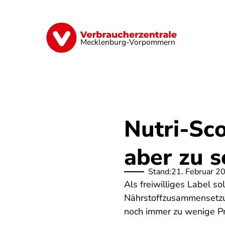
Direkt
zum
Inhalt
Finanzen
Digitales
Lebensmittel
Mecklenburg-Vorpommern
Nutri-Sco
aber zu 
Stand:
21. Februar 2
Als freiwilliges Label so
Nährstoffzusammensetzun
noch immer zu wenige Pr