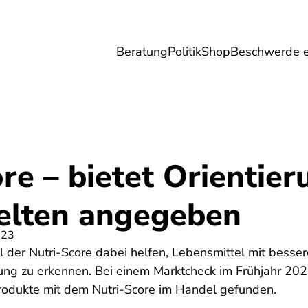
Beratung
Politik
Shop
Beschwerde e
Umwelt
Gesundheit
Energie
Reis
re – bietet Orientier
selten angegeben
023
ll der Nutri-Score dabei helfen, Lebensmittel mit besser
g zu erkennen. Bei einem Marktcheck im Frühjahr 202
odukte mit dem Nutri-Score im Handel gefunden.