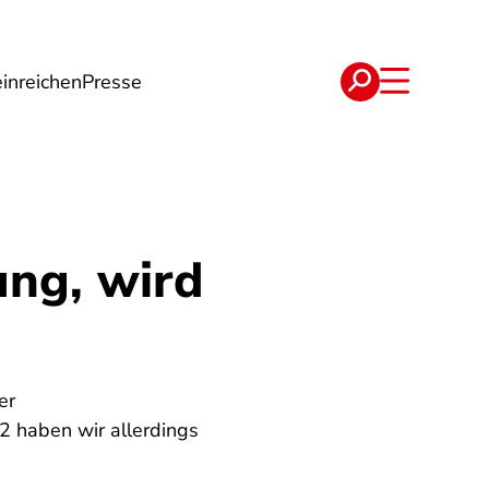
inreichen
Presse
e
Verträge
ung, wird
er
2 haben wir allerdings