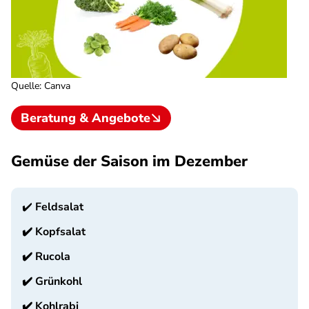
Quelle
:
Canva
Beratung & Angebote
Gemüse der Saison im Dezember
✔️
Feldsalat
✔️
Kopfsalat
✔️
Rucola
✔️
Grünkohl
✔️
Kohlrabi