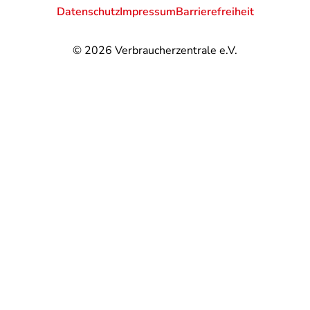
Datenschutz
Impressum
Barrierefreiheit
© 2026
Verbraucherzentrale e.V.
@
@