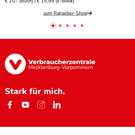
€ 20,- (Buch) | € 15,99 (E-Book)
zum Ratgeber-Shop
Mecklenburg-Vorpommern
Stark für mich.