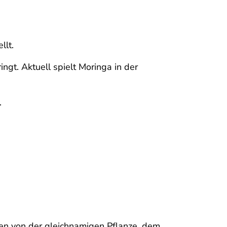
llt.
gt. Aktuell spielt Moringa in der
.
n von der gleichnamigen Pflanze, dem