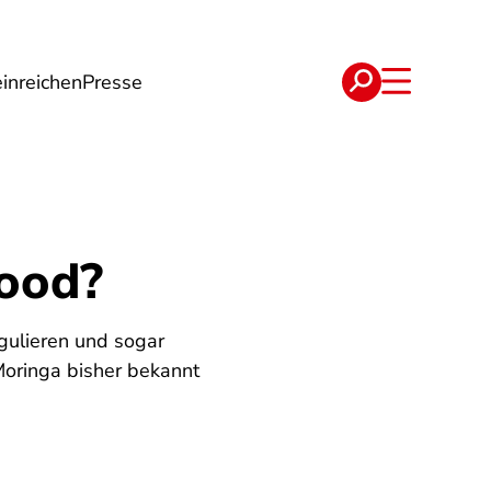
inreichen
Presse
e
Verträge
food?
gulieren und sogar
Moringa bisher bekannt