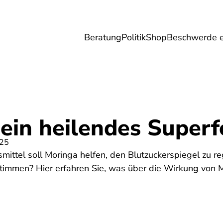
Beratung
Politik
Shop
Beschwerde e
Umwelt
Gesundheit
Energie
Reis
 ein heilendes Super
025
ittel soll Moringa helfen, den Blutzuckerspiegel zu re
stimmen? Hier erfahren Sie, was über die Wirkung von 