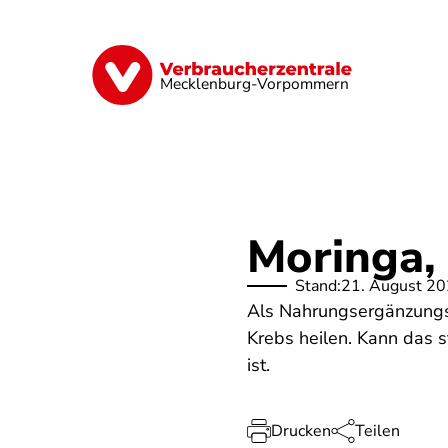
Direkt
zum
Inhalt
Finanzen
Digitales
Lebensmittel
Mecklenburg-Vorpommern
Moringa,
Stand:
21. August 2
Als Nahrungsergänzungsm
Krebs heilen. Kann das 
ist.
Drucken
Teilen