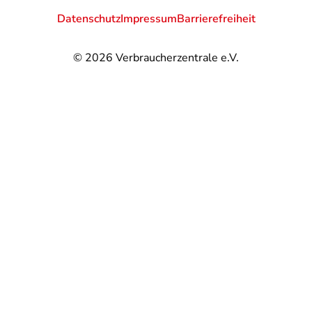
Datenschutz
Impressum
Barrierefreiheit
© 2026
Verbraucherzentrale e.V.
@
@