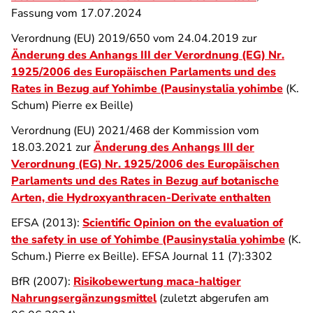
Fassung vom 17.07.2024
Verordnung (EU) 2019/650 vom 24.04.2019 zur
Änderung des Anhangs III der Verordnung (EG) Nr.
1925/2006 des Europäischen Parlaments und des
Rates in Bezug auf Yohimbe (Pausinystalia yohimbe
(K.
Schum) Pierre ex Beille)
Verordnung (EU) 2021/468 der Kommission vom
18.03.2021 zur
Änderung des Anhangs III der
Verordnung (EG) Nr. 1925/2006 des Europäischen
Parlaments und des Rates in Bezug auf botanische
Arten, die Hydroxyanthracen-Derivate enthalten
EFSA (2013):
Scientific Opinion on the evaluation of
the safety in use of Yohimbe (Pausinystalia yohimbe
(K.
Schum.) Pierre ex Beille). EFSA Journal 11 (7):3302
BfR (2007):
Risikobewertung maca-haltiger
Nahrungsergänzungsmittel
(zuletzt abgerufen am