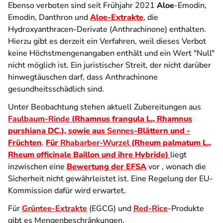
Ebenso verboten sind seit Frühjahr 2021
Aloe
-Emodin,
Emodin, Danthron und
Aloe-Extrakte
, die
Hydroxyanthracen-Derivate (Anthrachinone) enthalten.
Hierzu gibt es derzeit ein Verfahren, weil dieses Verbot
keine Höchstmengenangaben enthält und ein Wert "Null"
nicht möglich ist. Ein juristischer Streit, der nicht darüber
hinwegtäuschen darf, dass Anthrachinone
gesundheitsschädlich sind.
Unter Beobachtung stehen aktuell Zubereitungen aus
Faulbaum-Rinde
(Rhamnus frangula L., Rhamnus
purshiana DC.), sowie aus
Sennes
-Blättern und -
Früchten
.
Für
Rhabarber-Wurzel
(Rheum palmatum L.,
Rheum officinale Baillon und ihre Hybride)
liegt
inzwischen eine
Bewertung der EFSA
vor , wonach die
Sicherheit nicht gewährleistet ist. Eine Regelung der EU-
Kommission dafür wird erwartet.
Für
Grüntee-Extrakte
(EGCG) und
Red-Rice
-Produkte
gibt es Mengenbeschränkungen.