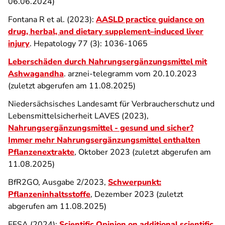
06.06.2024)
Fontana R et al. (2023):
AASLD practice guidance on
drug, herbal, and dietary supplement–induced liver
injury
. Hepatology 77 (3): 1036-1065
Leberschäden durch Nahrungsergänzungsmittel mit
Ashwagandha
. arznei-telegramm vom 20.10.2023
(zuletzt abgerufen am 11.08.2025)
Niedersächsisches Landesamt für Verbraucherschutz und
Lebensmittelsicherheit LAVES (2023),
Nahrungsergänzungsmittel - gesund und sicher?
Immer mehr Nahrungsergänzungsmittel enthalten
Pflanzenextrakte
, Oktober 2023 (zuletzt abgerufen am
11.08.2025)
BfR2GO, Ausgabe 2/2023,
Schwerpunkt:
Pflanzeninhaltsstoffe
, Dezember 2023 (zuletzt
abgerufen am 11.08.2025)
EFSA (2024):
Scientific Opinion on additional scientific