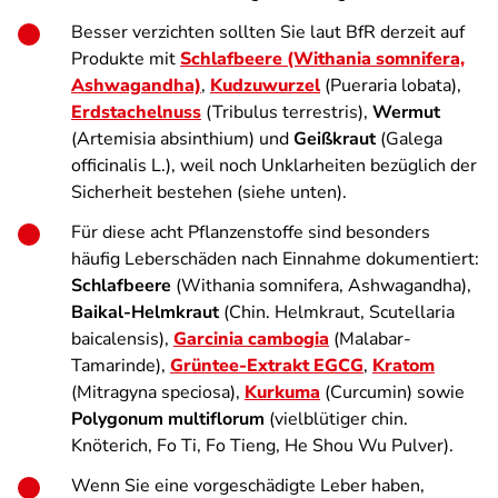
Besser verzichten sollten Sie laut BfR derzeit auf
Produkte mit
Schlafbeere (Withania somnifera,
Ashwagandha)
,
Kudzuwurzel
(Pueraria lobata),
Erdstachelnuss
(Tribulus terrestris),
Wermut
(Artemisia absinthium) und
Geißkraut
(Galega
officinalis L.), weil noch Unklarheiten bezüglich der
Sicherheit bestehen (siehe unten).
Für diese acht Pflanzenstoffe sind besonders
häufig Leberschäden nach Einnahme dokumentiert:
Schlafbeere
(Withania somnifera, Ashwagandha),
Baikal-Helmkraut
(Chin. Helmkraut, Scutellaria
baicalensis),
Garcinia cambogia
(Malabar-
Tamarinde),
Grüntee-Extrakt EGCG
,
Kratom
(Mitragyna speciosa),
Kurkuma
(Curcumin) sowie
Polygonum multiflorum
(vielblütiger chin.
Knöterich, Fo Ti, Fo Tieng, He Shou Wu Pulver).
Wenn Sie eine vorgeschädigte Leber haben,