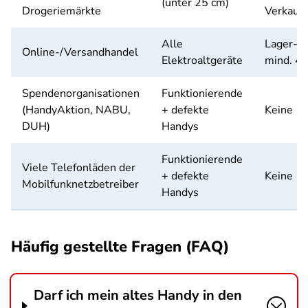
(unter 25 cm)
Drogeriemärkte
Verkauf
Alle
Lager-/V
Online-/Versandhandel
Elektroaltgeräte
mind. 4
Spendenorganisationen
Funktionierende
(HandyAktion, NABU,
+ defekte
Keine
DUH)
Handys
Funktionierende
Viele Telefonläden der
+ defekte
Keine
Mobilfunknetzbetreiber
Handys
Häufig gestellte Fragen (FAQ)
Darf ich mein altes Handy in den