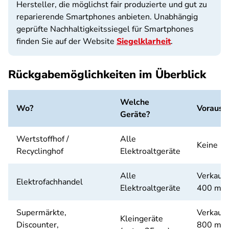
Hersteller, die möglichst fair produzierte und gut zu
reparierende Smartphones anbieten. Unabhängig
geprüfte Nachhaltigkeitssiegel für Smartphones
finden Sie auf der Website
Siegelklarheit
.
Rückgabemöglichkeiten im Überblick
Welche
Wo?
Vorauss
Geräte?
Wertstoffhof /
Alle
Keine
Recyclinghof
Elektroaltgeräte
Alle
Verkaufs
Elektrofachhandel
Elektroaltgeräte
400 m²
Supermärkte,
Verkaufs
Kleingeräte
Discounter,
800 m² +