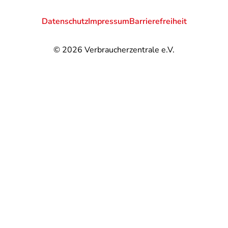
Datenschutz
Impressum
Barrierefreiheit
© 2026
Verbraucherzentrale e.V.
@
@