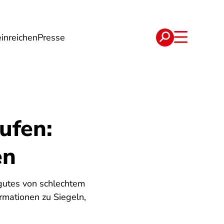
inreichen
Presse
e
Verträge
ufen:
en
 gutes von schlechtem
rmationen zu Siegeln,