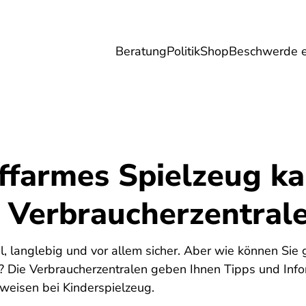
Beratung
Politik
Shop
Beschwerde e
Umwelt
Gesundheit
Energie
Reis
ffarmes Spielzeug ka
r Verbraucherzentral
6
il, langlebig und vor allem sicher. Aber wie können Sie
? Die Verbraucherzentralen geben Ihnen Tipps und Info
weisen bei Kinderspielzeug.