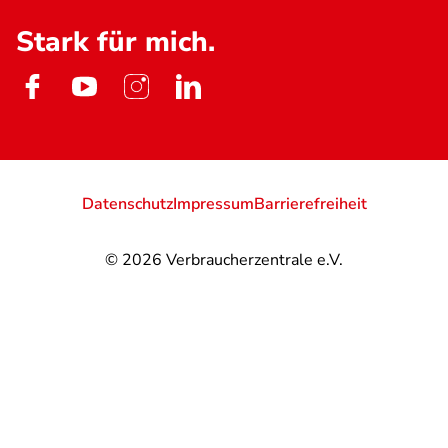
Stark für mich.
Datenschutz
Impressum
Barrierefreiheit
© 2026
Verbraucherzentrale e.V.
@
@