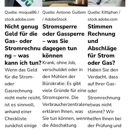
Quelle
:
moquai86 /
Quelle
:
Antonio Guillem
Quelle
:
Kittiphan /
stock.adobe.com
/ AdobeStock
stock.adobe.com
Nicht genug
Stromsperre
Stimmen
Geld für die
oder Gassperre
Rechnung
Gas- oder
– was Sie
und
Stromrechnu
dagegen tun
Abschläge
ng – was
können
für Strom
kann ich tun?
oder Gas?
Krank, ohne Job,
verschuldet oder in
Wenn das Geld
Haben Sie den
den Mühlen der
für die Strom-
Verdacht, dass
Bürokratie: Es gibt
oder
auf Ihrer Gas-
viele Gründe für eine
Gasrechnung
oder
Stromsperre. Die
nicht mehr reicht,
Stromrechnung
Verbraucherzentralen
ist es sinnvoll,
etwas nicht
erklären Ihnen, was
anhand einer
stimmt? Wir
Sie tun können, wenn
Checkliste
helfen Ihnen bei
die Abschaltung
zunächst einige
der Prüfung und